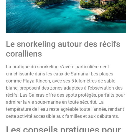
Le snorkeling autour des récifs
coralliens
La pratique du snorkeling s’avère particulièrement
enrichissante dans les eaux de Samana. Les plages
comme Playa Rincon, avec ses 5 kilomètres de sable
blanc, proposent des zones adaptées à l’observation des
récifs. Las Galeras offre des spots protégés, parfaits pour
admirer la vie sous-marine en toute sécurité. La
température de l’eau reste agréable toute l’année, rendant
cette activité accessible aux familles et aux débutants.
Les conseils pratiques pour